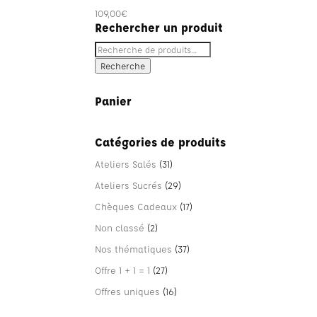
109,00
€
Rechercher un produit
Recherche
pour :
Recherche
Panier
Catégories de produits
Ateliers Salés
(31)
Ateliers Sucrés
(29)
Chèques Cadeaux
(17)
Non classé
(2)
Nos thématiques
(37)
Offre 1 + 1 = 1
(27)
Offres uniques
(16)