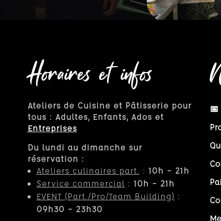
Horaires et infos
N
Ateliers de Cuisine et Pâtisserie pour
📅
tous : Adultes, Enfants, Ados et
Pr
Entreprises
Qu
Du lundi au dimanche sur
réservation :
Co
Ateliers culinaires part.
:
10h – 21h
Pa
Service commercial
:
10h – 21h
EVENT (Part.
/Pro/Team Building)
:
Co
09h30 – 23h30
Me