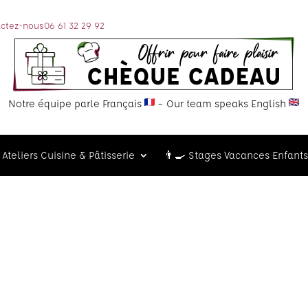
ctez-nous
06 61 32 29 92
Notre équipe parle Français
– Our team speaks English
Ateliers Cuisine & Pâtisserie
👨‍🍳 Stages Vacances Enfants