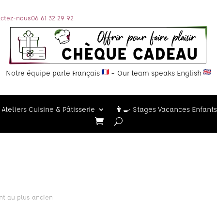
ctez-nous
06 61 32 29 92
Notre équipe parle Français
– Our team speaks English
Ateliers Cuisine & Pâtisserie
👨‍🍳 Stages Vacances Enfants
ent au plus ancien