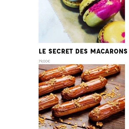
LE SECRET DES MACARONS
79,00
€