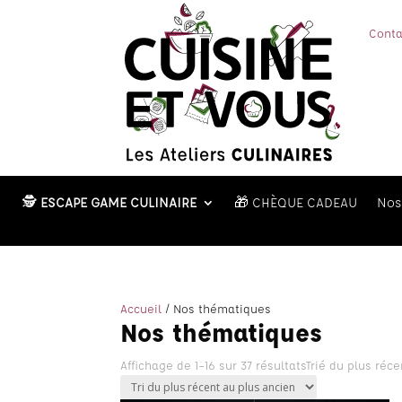
Conta
🕵️
ESCAPE GAME CULINAIRE
🎁 CHÈQUE CADEAU
Nos 
Accueil
/ Nos thématiques
Nos thématiques
Affichage de 1–16 sur 37 résultats
Trié du plus réc