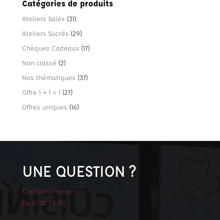
Catégories de produits
Ateliers Salés
(31)
Ateliers Sucrés
(29)
Chèques Cadeaux
(17)
Non classé
(2)
Nos thématiques
(37)
Offre 1 + 1 = 1
(27)
Offres uniques
(16)
UNE QUESTION ?
Contactez-nous
06 61 32 29 92