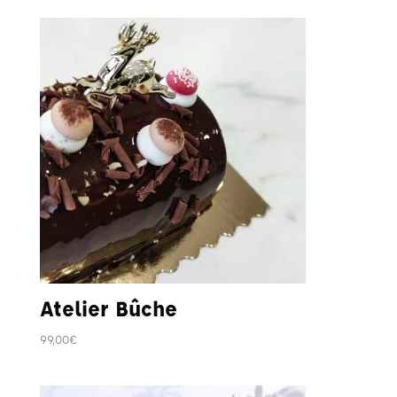
Atelier Bûche
99,00
€