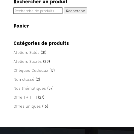
Rechercher un produit
Recherche
Recherche
pour :
Panier
Catégories de produits
Ateliers Salés
(31)
Ateliers Sucrés
(29)
Chèques Cadeaux
(17)
Non classé
(2)
Nos thématiques
(37)
Offre 1 + 1 = 1
(27)
Offres uniques
(16)