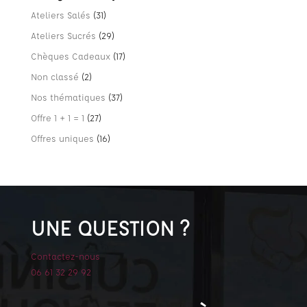
Ateliers Salés
(31)
Ateliers Sucrés
(29)
Chèques Cadeaux
(17)
Non classé
(2)
Nos thématiques
(37)
Offre 1 + 1 = 1
(27)
Offres uniques
(16)
UNE QUESTION ?
Contactez-nous
06 61 32 29 92