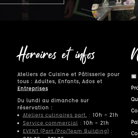
Horaires et infos
N
Ateliers de Cuisine et Pâtisserie pour
📅
tous : Adultes, Enfants, Ados et
Pr
Entreprises
Qu
Du lundi au dimanche sur
réservation :
Co
Ateliers culinaires part.
:
10h – 21h
Pa
Service commercial
:
10h – 21h
EVENT (Part.
/Pro/Team Building)
:
Co