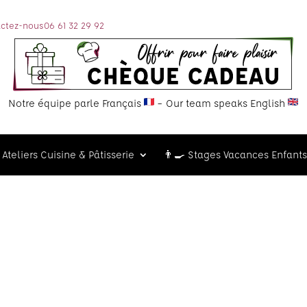
ctez-nous
06 61 32 29 92
Notre équipe parle Français
– Our team speaks English
Ateliers Cuisine & Pâtisserie
👨‍🍳 Stages Vacances Enfants