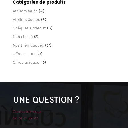
Catégories de produits
Ateliers Salés
(31)
Ateliers Sucrés
(29)
Chèques Cadeaux
(17)
Non classé
(2)
Nos thématiques
(37)
Offre 1 + 1 = 1
(27)
Offres uniques
(16)
UNE QUESTION ?
Contactez-nous
06 61 32 29 92