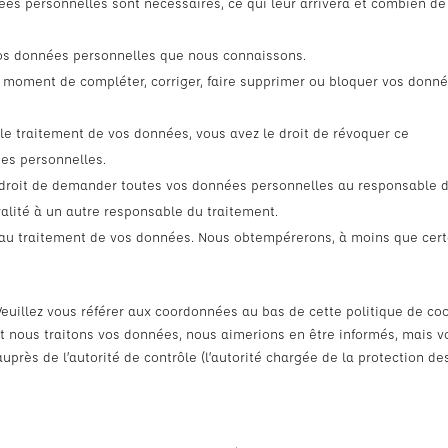
ées personnelles sont nécessaires, ce qui leur arrivera et combien de
à vos données personnelles que nous connaissons.
out moment de compléter, corriger, faire supprimer ou bloquer vos donn
e traitement de vos données, vous avez le droit de révoquer ce
es personnelles.
e droit de demander toutes vos données personnelles au responsable 
ralité à un autre responsable du traitement.
r au traitement de vos données. Nous obtempérerons, à moins que cer
 Veuillez vous référer aux coordonnées au bas de cette politique de coo
nt nous traitons vos données, nous aimerions en être informés, mais v
près de l’autorité de contrôle (l’autorité chargée de la protection de