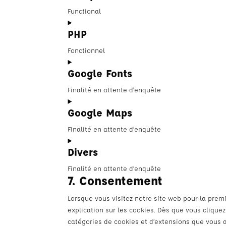
service
Functional
linkedin
Consent
PHP
to
service
Fonctionnel
complianz
Consent
Google Fonts
to
service
Finalité en attente d’enquête
php
Consent
Google Maps
to
service
Finalité en attente d’enquête
google-
Consent
fonts
Divers
to
service
Finalité en attente d’enquête
google-
7. Consentement
Consent
maps
to
Lorsque vous visitez notre site web pour la prem
service
explication sur les cookies. Dès que vous cliquez
divers
catégories de cookies et d’extensions que vous 