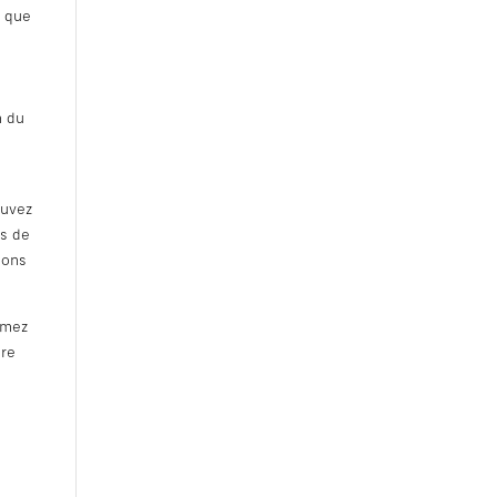
r que
n du
ouvez
es de
ions
imez
tre