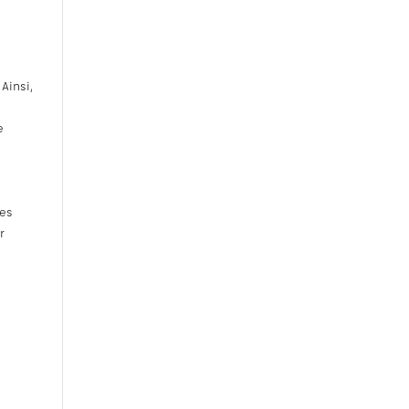
Ainsi,
e
ies
r