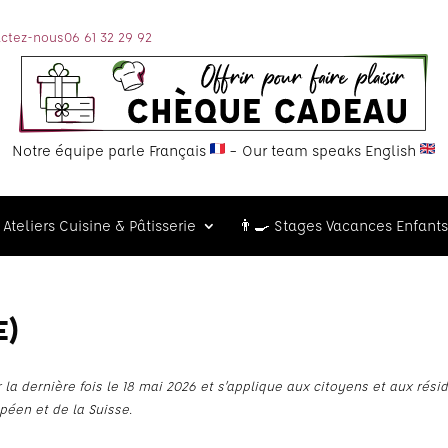
ctez-nous
06 61 32 29 92
Notre équipe parle Français
– Our team speaks English
Ateliers Cuisine & Pâtisserie
👨‍🍳 Stages Vacances Enfants
E)
 la dernière fois le 18 mai 2026 et s’applique aux citoyens et aux rési
éen et de la Suisse.