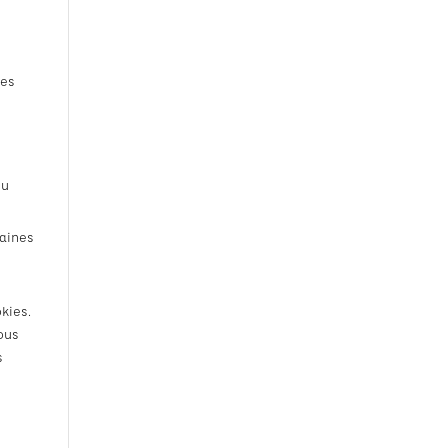
ées
du
taines
kies.
ous
s