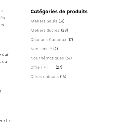
es
Catégories de produits
cés
Ateliers Salés
(31)
des
Ateliers Sucrés
(29)
Chèques Cadeaux
(17)
Non classé
(2)
e dur
Nos thématiques
(37)
s ou
Offre 1 + 1 = 1
(27)
Offres uniques
(16)
e
vre le