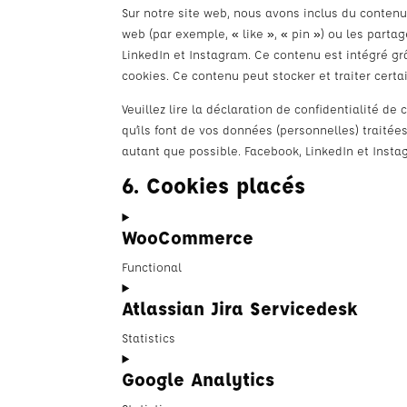
Sur notre site web, nous avons inclus du conten
web (par exemple, « like », « pin ») ou les part
LinkedIn et Instagram. Ce contenu est intégré g
cookies. Ce contenu peut stocker et traiter certa
Veuillez lire la déclaration de confidentialité d
qu’ils font de vos données (personnelles) traité
autant que possible. Facebook, LinkedIn et Insta
6. Cookies placés
WooCommerce
Functional
Consent
Atlassian Jira Servicedesk
to
service
Statistics
woocommerce
Consent
Google Analytics
to
service