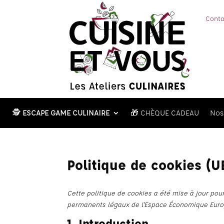
Conta
🕵️
ESCAPE GAME CULINAIRE
🎁 CHÈQUE CADEAU
Nos 
Politique de cookies (U
Cette politique de cookies a été mise à jour pour
permanents légaux de l’Espace Économique Europ
1. Introduction