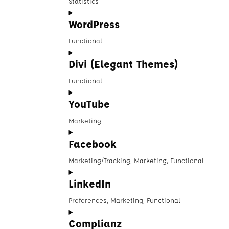
Statistics
atlassian-
Consent
jira-
WordPress
to
servicedesk
service
Functional
google-
Consent
analytics
Divi (Elegant Themes)
to
service
Functional
wordpress
Consent
YouTube
to
service
Marketing
divi-
Consent
(elegant-
Facebook
to
themes)
service
Marketing/Tracking, Marketing, Functional
youtube
Consent
LinkedIn
to
service
Preferences, Marketing, Functional
facebook
Consent
Complianz
to