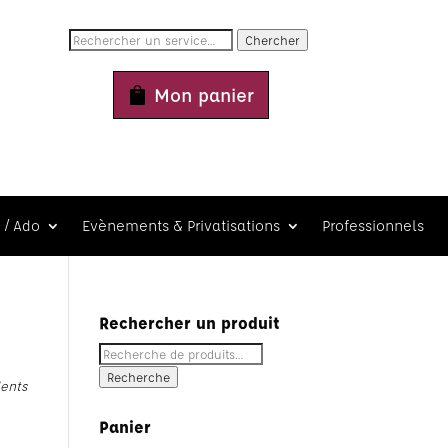
Chercher
Mon panier
 / Ado
Evènements & Privatisations
Professionnels
Rechercher un produit
Recherche
pour :
Recherche
dents
Panier